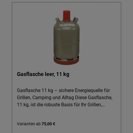
Gasflasche leer, 11 kg
Gasflasche 11 kg – sichere Energiequelle für
Grillen, Camping und Alltag Diese Gasflasche,
11 kg, ist die robuste Basis für Ihr Grillen,
mobiles Heizen oder Kochen im Outdoor-
Einsatz. Ideal für alle, die eine verlässliche
Varianten ab
75,00 €
Lösung statt teurer Alu-Gasflaschen suchen