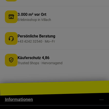
Anhänger. Wichtig: Die ALUGAS-Flasche wird
leer geliefert und muss vor der ersten Nutzung
3.000 m² vor Ort
befüllt werden. Anschluss: G.12 (KLF), passend
Erlebnisshop in Villach
für gängige Gasflaschen-Installationen.
Persönliche Beratung
+43 4242 32540 · Mo–Fr
Käuferschutz 4,86
Trusted Shops · Hervorragend
Informationen