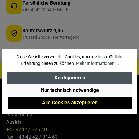
Persönliche Beratung
+43 4242 32540 · Mo–Fr
Käuferschutz 4,86
Trusted Shops · Hervorragend
Diese Website verwendet Cookies, um eine bestmögliche
Erfahrung bieten zu können.
Mehr Informationen ...
Konfigurieren
Informationen
Nur technisch notwendige
Falle GmbH
Alle Cookies akzeptieren
Maria Gailer Str. 59
9500 Villach
Austria
+43 4242 / 325 40
fax: +43 42 42 / 314 63