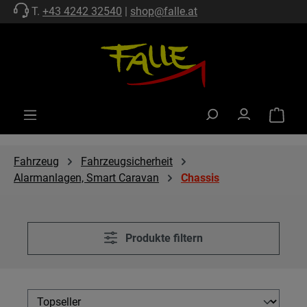
T.
+43 4242 32540
|
shop@falle.at
Zum Hauptinhalt springen
Warenko
Fahrzeug
Fahrzeugsicherheit
Alarmanlagen, Smart Caravan
Chassis
Produkte filtern