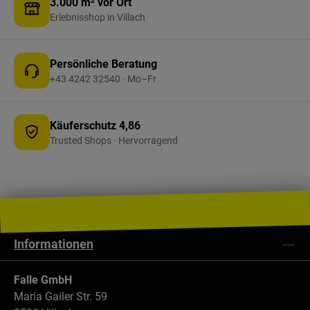
3.000 m² vor Ort
Temperaturbereich von -20 °C bis +80 °C –
Erlebnisshop in Villach
zuverlässig im Alltag, auch bei voll beladenem
Fahrradträger oder Heckträger. Wichtig: Die
Steuerung der Zentralverriegelung ist nur in
Persönliche Beratung
Verbindung mit WiPro III safe.lock möglich.
+43 4242 32540 · Mo–Fr
Das Vernetzungsmodul lässt sich auch in
bereits verbaute Pro-Finder Ortungssysteme
einbinden.
Käuferschutz 4,86
Trusted Shops · Hervorragend
Informationen
Falle GmbH
Maria Gailer Str. 59