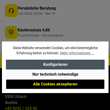
Persönliche Beratung
+43 4242 32540 · Mo–Fr
Käuferschutz 4,86
Trusted Shops · Hervorragend
Diese Website verwendet Cookies, um eine bestmögliche
Erfahrung bieten zu können.
Mehr Informationen ...
Konfigurieren
Informationen
Nur technisch notwendige
Alle Cookies akzeptieren
Falle GmbH
Maria Gailer Str. 59
9500 Villach
Austria
+43 4242 / 325 40