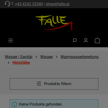
T.
+43 4242 32540
|
shop@falle.at
Zum Hauptinhalt springen
Warenko
Wasser | Sanitär
Wasser
Warmwasserbereitung
Heizstäbe
Produkte filtern
Keine Produkte gefunden.