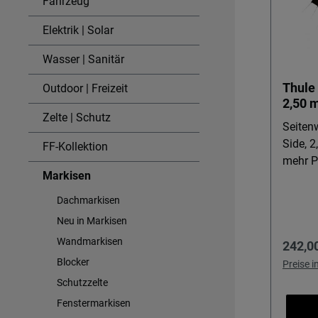
Fahrzeug
Elektrik | Solar
Wasser | Sanitär
Thule
Outdoor | Freizeit
2,50 
Zelte | Schutz
Seiten
Side, 
FF-Kollektion
mehr Pr
Markisen
Markise Mit dem Thule Sun B
G2 Sid
Dachmarkisen
Markis
Neu in Markisen
einen 
Wandmarkisen
Regulä
242,0
Ideal 
Blocker
Pausen
Preise 
Sie Sc
Schutzzelte
frische
Fenstermarkisen
möchten