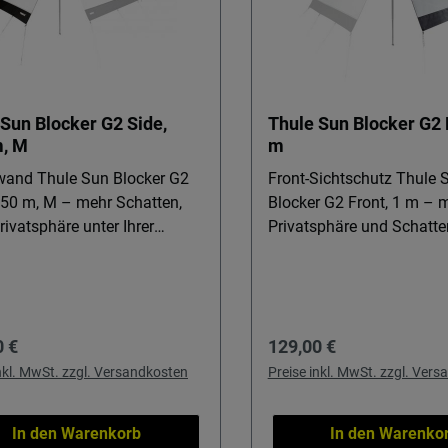
 Sun Blocker G2 Side,
Thule Sun Blocker G2 
m, M
m
wand Thule Sun Blocker G2
Front-Sichtschutz Thule 
2,50 m, M – mehr Schatten,
Blocker G2 Front, 1 m – 
ivatsphäre unter Ihrer
Privatsphäre und Schatte
locker
Ihrer Markise Der Thule Sun Blocker
e verwandeln Sie Ihre
G2 Front, 1 m ist die prak
en im Handumdrehen in
Ergänzung für alle, die ih
geschützten Wohlfühlbereich.
Markisenbereich komfort
rer Preis:
Regulärer Preis:
0 €
129,00 €
für Camping, Caravaning und
privater nutzen möchten –
 auf dem Stellplatz, wenn
Camping, Vorzelte und
inkl. MwSt. zzgl. Versandkosten
Preise inkl. MwSt. zzgl. Ver
hatten, Sichtschutz und
Markisenzelte. Das luftig
 Luft zugleich genießen
Gittergewebe hält blend
In den Warenkorb
In den Warenko
. Perfekt für alle, die ihre
ab, lässt jedoch frische L