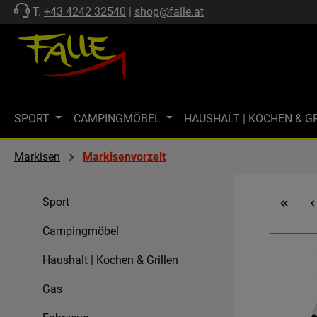
T.
+43 4242 32540
|
shop@falle.at
 Hauptinhalt springen
Zur Suche springen
Zur Hauptnavigation springen
SPORT
CAMPINGMÖBEL
HAUSHALT | KOCHEN & G
ZELTE | SCHUTZ
FF-KOLLEKTION
MARKISEN
M
Markisen
Markisenvorzelt
MARKENWELT
KÜHLEN
GASTECHNIK | HEIZEN
Sport
SPÜLEN & KOMBI-EINHEITEN
AKTIONEN
SALE
Campingmöbel
Haushalt | Kochen & Grillen
Gas