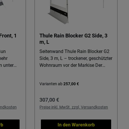
Front, 1
Thule Rain Blocker G2 Side, 3
m, L
Sun
Seitenwand Thule Rain Blocker G2
mehr
Side, 3 m, L – trockener, geschützter
n unter
Wohnraum vor der Markise Der
Thule Rain Blocker G2 Side, 3 m, L
tische
macht aus Ihrer Markise im
Varianten ab
257,00 €
ren
Handumdrehen einen
abler und
wettergeschützten Bereich. Ideal für
Regulärer Preis:
307,00 €
 ideal für
Reisemobil- und Caravanbesitzer,
die bei Regen oder Wind entspannt
sandkosten
Preise inkl. MwSt. zzgl. Versandkosten
e
draußen sitzen möchten – ob beim
ende Sonne
Frühstück, Kochen oder abends im
rb
In den Warenkorb
uft
Vorzeltbereich. Details & Nutzen