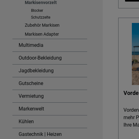
Markisenvorzelt
Markise
Blocker
wollen,
Schutzzelte
verzichten. Detai
Zubehör Markisen
Durchd
Markisen Adapter
Lichtd
sorgt 
Multimedia
ohne Si
Outdoor-Bekleidung
verlier
Tage v
Jagdbekleidung
Univers
beide 
Gutscheine
Markise
Vorde
so erg
Vermietung
Rollma
Markenwelt
Sackma
Vorder
Fiamma
mehr P
Kühlen
flexibel. Einfacher Aufbau: Ink
Ihre Markise Die 
Spannst
View XL
Gastechnik | Heizen