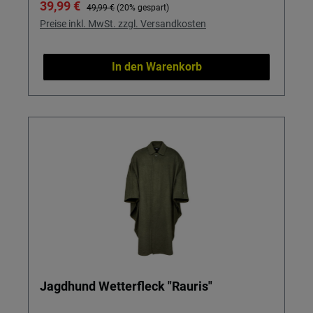
Verkaufspreis:
Regulärer Preis:
39,99 €
49,99 €
(20% gespart)
Preise inkl. MwSt. zzgl. Versandkosten
In den Warenkorb
Jagdhund Wetterfleck "Rauris"