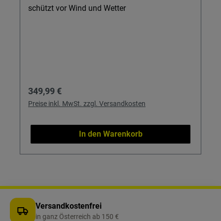
schützt vor Wind und Wetter
Regulärer Preis:
349,99 €
Preise inkl. MwSt. zzgl. Versandkosten
In den Warenkorb
Versandkostenfrei
in ganz Österreich ab 150 €