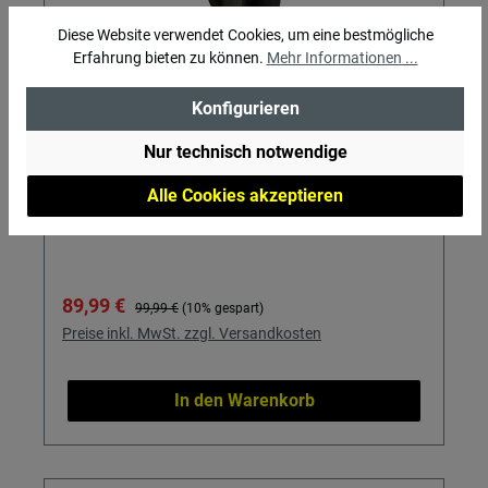
Diese Website verwendet Cookies, um eine bestmögliche
Erfahrung bieten zu können.
Mehr Informationen ...
Deerhunter Hurricane Regen Poncho
Konfigurieren
Poncho mit Kapuze und Fernglas-Schutz
Nur technisch notwendige
Alle Cookies akzeptieren
Verkaufspreis:
Regulärer Preis:
89,99 €
99,99 €
(10% gespart)
Preise inkl. MwSt. zzgl. Versandkosten
In den Warenkorb