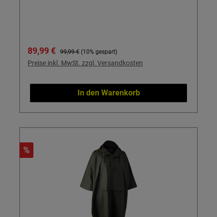
Verkaufspreis:
Regulärer Preis:
89,99 €
99,99 €
(10% gespart)
Preise inkl. MwSt. zzgl. Versandkosten
In den Warenkorb
%