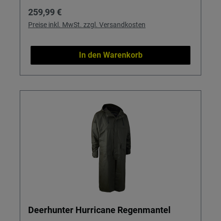
Regulärer Preis:
259,99 €
Preise inkl. MwSt. zzgl. Versandkosten
In den Warenkorb
Deerhunter Hurricane Regenmantel