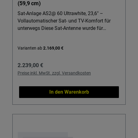
(59,9 cm)
Sat-Anlage AS2@ 60 Ultrawhite, 23,6" –
Vollautomatischer Sat- und TV-Komfort für
unterwegs Diese Sat-Antenne wurde für
Reisemobil- und Caravan-Besitzer entwickelt,
die Sat und TV ohne Aufwand genießen
Varianten ab
2.169,00 €
möchten. Parken, einschalten, zurücklehnen –
die Anlage richtet sich vollautomatisch aus und
Regulärer Preis:
2.239,00 €
liefert Ihnen Fernsehen wie zu Hause. Ideal für
Einsteiger, die unterwegs Komfort statt
Preise inkl. MwSt. zzgl. Versandkosten
Technikstress wollen. Details & Nutzen
Vollautomatische Ausrichtung: Ein Knopfdruck
In den Warenkorb
genügt – die Sat-Anlage findet selbstständig
den gewünschten Satelliten, ganz ohne
mühsames Nachjustieren. S.S.C.® HD-
Steuermodul: Receiverunabhängige Steuerung
mit vorprogrammierten Satelliten sorgt für
schnellen Empfang, auch wenn Sie Ihre