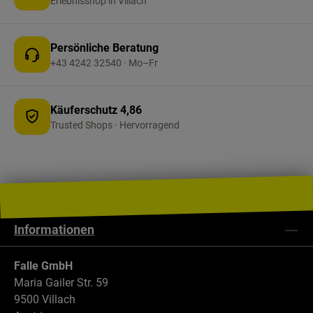
Erlebnisshop in Villach
Campingplatz, passend zu Ihren Teppichböden,
Auslegewaren und weiteren Zeltböden. Wichtig:
Farbe grau/hellblau – lässt sich dezent in
Persönliche Beratung
bestehende Camping-Setups integrieren.
+43 4242 32540 · Mo–Fr
Käuferschutz 4,86
Trusted Shops · Hervorragend
Informationen
Falle GmbH
Maria Gailer Str. 59
9500 Villach