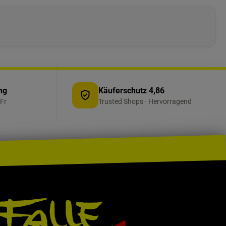
ng
Käuferschutz 4,86
Fr
Trusted Shops · Hervorragend