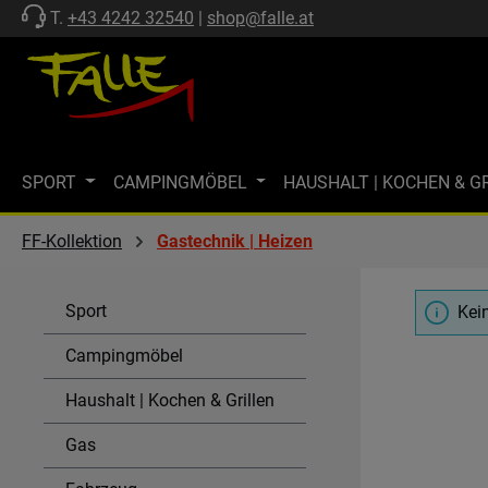
T.
+43 4242 32540
|
shop@falle.at
 Hauptinhalt springen
Zur Suche springen
Zur Hauptnavigation springen
SPORT
CAMPINGMÖBEL
HAUSHALT | KOCHEN & G
ZELTE | SCHUTZ
FF-KOLLEKTION
MARKISEN
M
FF-Kollektion
Gastechnik | Heizen
MARKENWELT
KÜHLEN
GASTECHNIK | HEIZEN
Sport
Kei
SPÜLEN & KOMBI-EINHEITEN
AKTIONEN
SALE
Campingmöbel
Haushalt | Kochen & Grillen
Gas