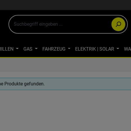
RILLEN
GAS
FAHRZEUG
ELEKTRIK | SOLAR
WA
ULTIMEDIA
OUTDOOR-BEKLEIDUNG
JAGDBEKLEIDUN
WINTERCAMPING
ÖKOLOGISCH CAMPEN
FAHRRAD- & LA
ne Produkte gefunden.