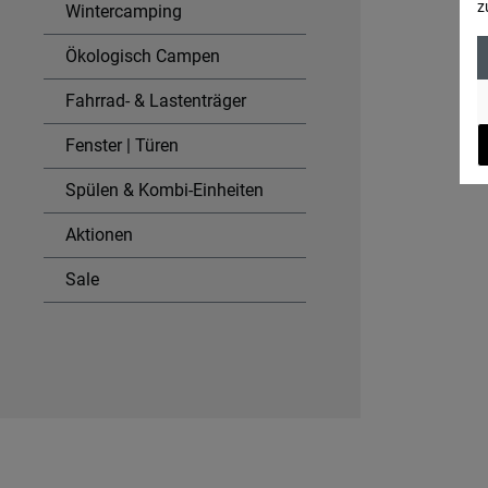
z
Wintercamping
Ökologisch Campen
Fahrrad- & Lastenträger
Fenster | Türen
Spülen & Kombi-Einheiten
Aktionen
Sale