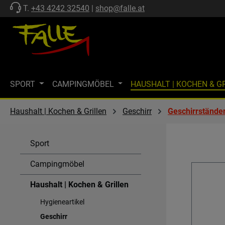
T.
+43 4242 32540
|
shop@falle.at
 Hauptinhalt springen
Zur Suche springen
Zur Hauptnavigation springen
SPORT
CAMPINGMÖBEL
HAUSHALT | KOCHEN & G
ZELTE | SCHUTZ
FF-KOLLEKTION
MARKISEN
M
Haushalt | Kochen & Grillen
Geschirr
Geschirrständer
MARKENWELT
KÜHLEN
GASTECHNIK | HEIZEN
Sport
SPÜLEN & KOMBI-EINHEITEN
AKTIONEN
SALE
Campingmöbel
Haushalt | Kochen & Grillen
Hygieneartikel
Geschirr