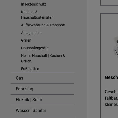
Wasser
Insektenschutz
werden 
Küchen- &
beim A
Haushaltsutensilien
Schüss
Aufbewahrung & Transport
Trinkf
Ablagenetze
Spülzubehör. De
Grillen
Durchd
Wasser 
Haushaltsgeräte
Fläche
Neu in Haushalt | Kochen &
Ausste
Grillen
trocken 
Fußmatten
für all
Gesch
Gas
Besteck
und Tri
Fahrzeug
Ergänz
Geschi
Boxen 
faltbar
Elektrik | Solar
Campingküche. 
kleine
Wasser | Sanitär
Aus ro
Geschirr Der Geschirrabt
geferti
Droppe