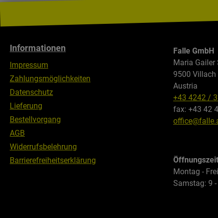
Ideal f
Wohnmo
Outdoo
mit Be
Informationen
Falle GmbH
Packgu
Maria Gailer 
Impressum
Transpo
9500 Villach
Zahlungsmöglichkeiten
an Ort und
Austria
Organis
Datenschutz
+43 4242 / 
Küchen
Lieferung
fax: +43 42 
hervor
Bestellvorgang
office@falle.
Setups
AGB
Ihrer 
Widerrufsbelehrung
Wichti
Öffnungszei
Barrierefreiheitserklärung
Geschir
Montag - Frei
und äh
Samstag: 9 -
verwen
oder S
der Ga