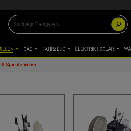
RILLEN
GAS
FAHRZEUG
ELEKTRIK | SOLAR
WA
ULTIMEDIA
OUTDOOR-BEKLEIDUNG
JAGDBEKLEIDUN
 & Spülutensilien
WINTERCAMPING
ÖKOLOGISCH CAMPEN
FAHRRAD- & LA