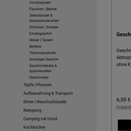
Vorratsdosen
Flaschen | Becher
Tellerständer &
Abwaschutensilien
Schüssel | Schalen
Gesch
Kindergeschirr
Gläser | Tassen
Besteck
Geschi
Thermoprodukte
Abtropf
Sonstiges Geschirr
ohne Kal
Geschirrständer &
Geschir
Spülutensilien
Geschirrsets
praktis
Töpfe | Pfannen
Geschi
Melami
Aufbewahrung & Transport
Regulä
6,50 €
ordentl
Eimer | Waschschüsseln
der Kü
Preise 
Reinigung
Wohnmo
Camping mit Hund
Auffang
Kochbücher
Arbeits