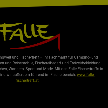
und Gewicht – praktisch auch für
en mobilen
Reisen mit Camping-Geschirr.
g unnötig
Wichtig: Frei von Phosphaten,
einen
Lösungsmitteln, Chlor und Säuren
– ideal für bewusste Haushalte, die
Fenster.
Wert auf schonende
g: Ergänzt
Reinigungsmittel legen.
ndere
 Fahrzeug,
ingwelt und Fischertreff – Ihr Fachmarkt für Camping- und
auso
 und Reisemobile, Fischereibedarf und Freizeitbekleidung.
chen, Wandern, Sport und Mode. Mit den Falle Fischertreffs in
st.
sind wir außerdem führend im Fischerbereich.
www.falle-
 Stück
fischertreff.at
e Fächer
ing-
Halter