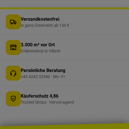
zukunftssicher für komfortable
Fernsteuerungen. Kompaktes Design: Die
schlanke Bauform fügt sich dezent ins Cockpit
Versandkostenfrei
ein und spart wertvollen Platz im Reisemobil.
in ganz Österreich ab 150 €
Wichtig: Nur für dafür kompatible iNet
Heizsysteme geeignet.
3.000 m² vor Ort
Erlebnisshop in Villach
Persönliche Beratung
+43 4242 32540 · Mo–Fr
Käuferschutz 4,86
Trusted Shops · Hervorragend