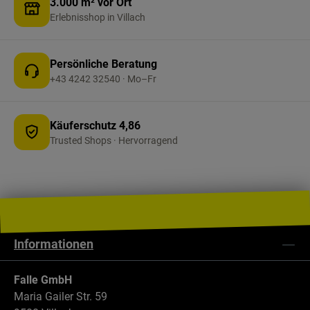
3.000 m² vor Ort
Schmutzabstreifer Cleaner ergänzt Fußabtreter
Erlebnisshop in Villach
und Fußmatten, ersetzt diese jedoch nicht
vollständig – für besten Schutz beide
kombinieren.
Persönliche Beratung
+43 4242 32540 · Mo–Fr
Käuferschutz 4,86
Trusted Shops · Hervorragend
Informationen
Falle GmbH
Maria Gailer Str. 59