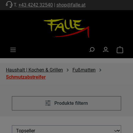
T.
+43 4242 32540
|
shop@falle.at
Zum Hauptinhalt springen
Warenko
Haushalt | Kochen & Grillen
Fußmatten
Schmutzabstreifer
Produkte filtern