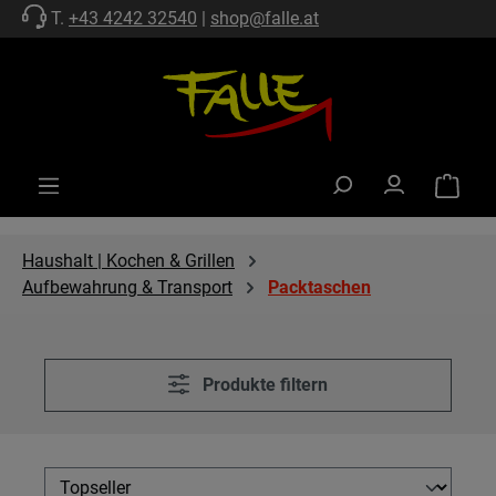
T.
+43 4242 32540
|
shop@falle.at
Zum Hauptinhalt springen
Warenko
Haushalt | Kochen & Grillen
Aufbewahrung & Transport
Packtaschen
Produkte filtern