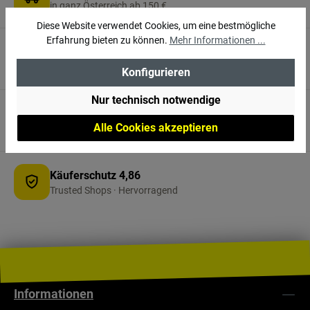
in ganz Österreich ab 150 €
Diese Website verwendet Cookies, um eine bestmögliche
Erfahrung bieten zu können.
Mehr Informationen ...
3.000 m² vor Ort
Erlebnisshop in Villach
Konfigurieren
Nur technisch notwendige
Persönliche Beratung
Alle Cookies akzeptieren
+43 4242 32540 · Mo–Fr
Käuferschutz 4,86
Trusted Shops · Hervorragend
Informationen