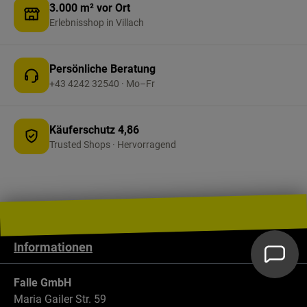
3.000 m² vor Ort
Farbe unterstützt eine schnelle Kontrolle der
Erlebnisshop in Villach
Schläuche und trägt zur Sicherheit in engen
Stauräumen bei. Wichtig: Nur in zugelassenen
Flüssiggasanlagen nach geltenden
Persönliche Beratung
Vorschriften einsetzen und durch Fachpersonal
+43 4242 32540 · Mo–Fr
montieren lassen.
Käuferschutz 4,86
Trusted Shops · Hervorragend
Informationen
Falle GmbH
Maria Gailer Str. 59