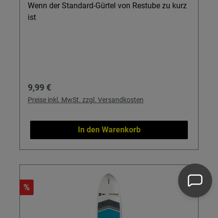
Wenn der Standard-Gürtel von Restube zu kurz
ist
Regulärer Preis:
9,99 €
Preise inkl. MwSt. zzgl. Versandkosten
In den Warenkorb
%