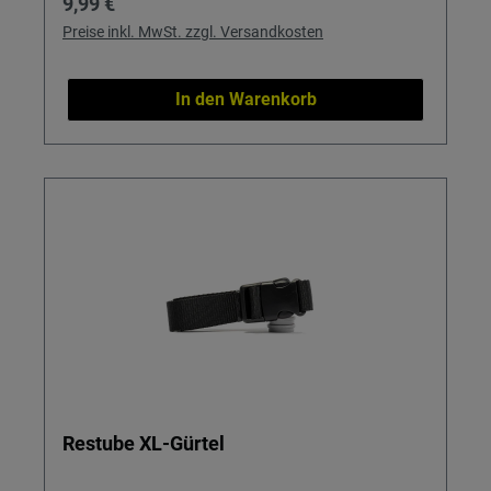
Regulärer Preis:
9,99 €
Preise inkl. MwSt. zzgl. Versandkosten
In den Warenkorb
Restube XL-Gürtel