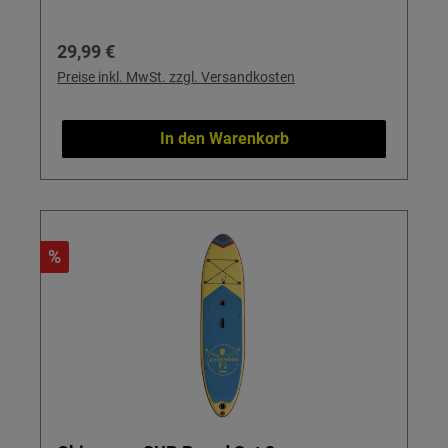
Regulärer Preis:
29,99 €
Preise inkl. MwSt. zzgl. Versandkosten
In den Warenkorb
%