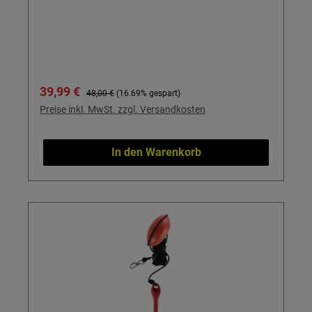
Verkaufspreis:
Regulärer Preis:
39,99 €
48,00 €
(16.69% gespart)
Preise inkl. MwSt. zzgl. Versandkosten
In den Warenkorb