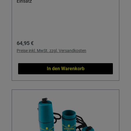
Einsatz
Regulärer Preis:
64,95 €
Preise inkl. MwSt. zzgl. Versandkosten
In den Warenkorb