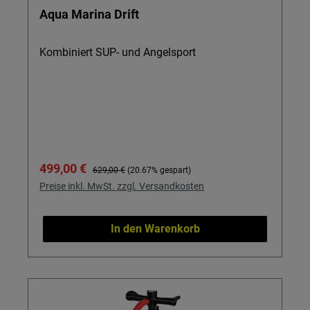
Aqua Marina Drift
Kombiniert SUP- und Angelsport
Verkaufspreis:
Regulärer Preis:
499,00 €
629,00 €
(20.67% gespart)
Preise inkl. MwSt. zzgl. Versandkosten
In den Warenkorb