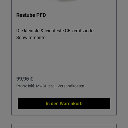
Restube PFD
Die kleinste & leichteste CE-zertifizierte
Schwimmhilfe
Regulärer Preis:
99,95 €
Preise inkl. MwSt. zzgl. Versandkosten
In den Warenkorb