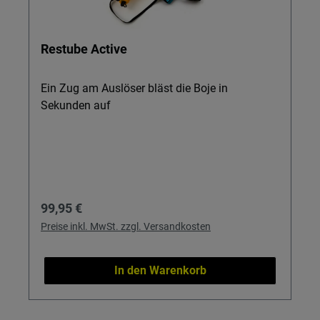
Restube Active
Ein Zug am Auslöser bläst die Boje in
Sekunden auf
Regulärer Preis:
99,95 €
Preise inkl. MwSt. zzgl. Versandkosten
In den Warenkorb