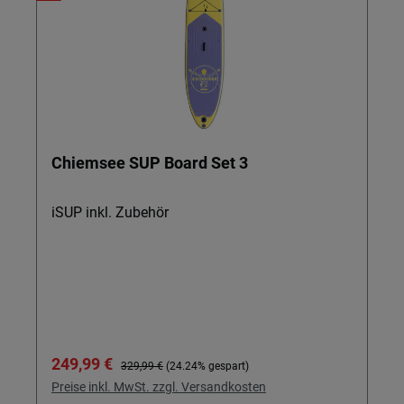
Chiemsee SUP Board Set 3
iSUP inkl. Zubehör
Verkaufspreis:
Regulärer Preis:
249,99 €
329,99 €
(24.24% gespart)
Preise inkl. MwSt. zzgl. Versandkosten