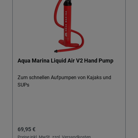
Aqua Marina Liquid Air V2 Hand Pump
Zum schnellen Aufpumpen von Kajaks und
SUPs
Regulärer Preis:
69,95 €
Preise inkl. MwSt. zzgl. Versandkosten