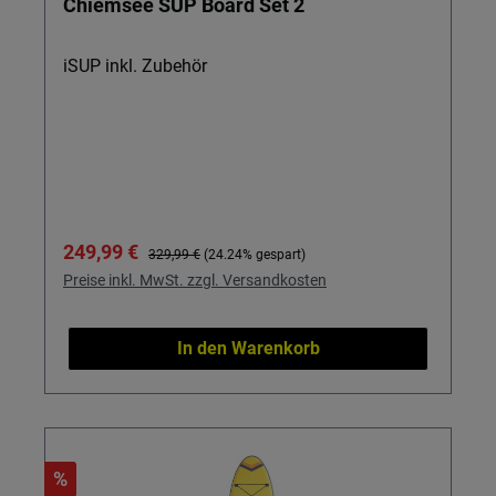
Chiemsee SUP Board Set 2
iSUP inkl. Zubehör
Verkaufspreis:
Regulärer Preis:
249,99 €
329,99 €
(24.24% gespart)
Preise inkl. MwSt. zzgl. Versandkosten
In den Warenkorb
%